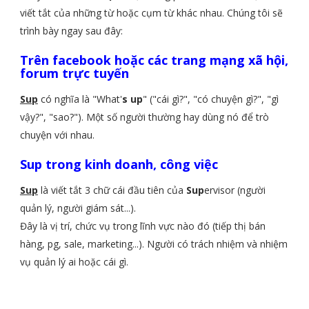
viết tắt của những từ hoặc cụm từ khác nhau. Chúng tôi sẽ
trình bày ngay sau đây:
Trên facebook hoặc các trang mạng xã hội,
forum trực tuyến
Sup
có nghĩa là "What'
s
up
" ("cái gì?", "có chuyện gì?", "gì
vậy?", "sao?"). Một số người thường hay dùng nó để trò
chuyện với nhau.
Sup trong kinh doanh, công việc
Sup
là viết tắt 3 chữ cái đầu tiên của
Sup
ervisor (người
quản lý, người giám sát...).
Đây là vị trí, chức vụ trong lĩnh vực nào đó (tiếp thị bán
hàng, pg, sale, marketing...). Người có trách nhiệm và nhiệm
vụ quản lý ai hoặc cái gì.