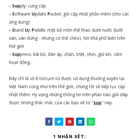
- Sup
ply: cung cấp
- S
oftware
U
pdate
P
acket: gói cập nhật phần mềm (cho các
ứng dụng)
- S
tand
U
p
P
addle: một bộ môn thể thao dưới nước (lướt
ván, ván đứng - nhưng có thể chèo). Nó khá phổ biến trên
thế giới
- Sup
press: bãi bỏ, đàn áp, chặn, triệt, nhịn, giữ kín, cấm
hoạt động...
Đây chỉ là số ít từ/cụm từ được sử dụng thường xuyên tại
Việt Nam cũng như trên thế giới, chúng tôi sẽ tiếp tục cập
nhật thêm. Hy vọng những thông tin trên phần nào giải đáp
được những thắc mắc của các bạn về từ "
sup
" này.
1 NHẬN XÉT: