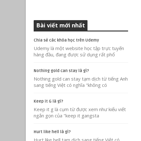
Bài viết mới nhất
Chia sẻ các khóa học trên Udemy
Udemy là một website học tập trực tuyến
hàng đầu, đang được sử dụng rất phổ
Nothing gold can stay là gì?
Nothing gold can stay tạm dịch từ tiếng Anh
sang tiếng Việt có nghĩa "không có
Keep it G là gì?
Keep it g là cụm từ được xem như kiểu viết
ngắn gọn của "keep it gangsta
Hurt like hell là gì?
Hurt like hell tạm dịch sang tiếng Việt có