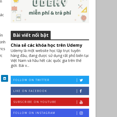
ản
hác
Bài viết nổi bật
ến
kinh
Chia sẻ các khóa học trên Udemy
rics
Udemy là một website học tập trực tuyến
ực
hàng đầu, đang được sử dụng rất phổ biến tại
Việt Nam và hầu hết các quốc gia trên thế
giới. Bài v...
FOLLOW ON TWITTER
LIKE ON FACEBOOK
SUBSCRIBE ON YOUTUBE
FOLLOW ON INSTAGRAM