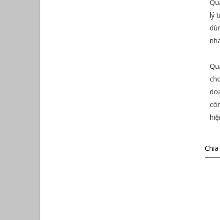
Qua
lý 
dùn
nha
Qua
cho
doa
còn
hiệ
Chia