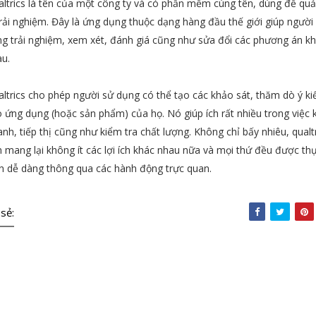
ltrics là tên của một công ty và có phần mềm cùng tên, dùng để qu
trải nghiệm. Đây là ứng dụng thuộc dạng hàng đầu thế giới giúp người
g trải nghiệm, xem xét, đánh giá cũng như sửa đổi các phương án k
u.
ltrics cho phép người sử dụng có thể tạo các khảo sát, thăm dò ý ki
 ứng dụng (hoặc sản phẩm) của họ. Nó giúp ích rất nhiều trong việc 
nh, tiếp thị cũng như kiểm tra chất lượng. Không chỉ bấy nhiêu, qualt
 mang lại không ít các lợi ích khác nhau nữa và mọi thứ đều được th
n dễ dàng thông qua các hành động trực quan.
 sẻ: