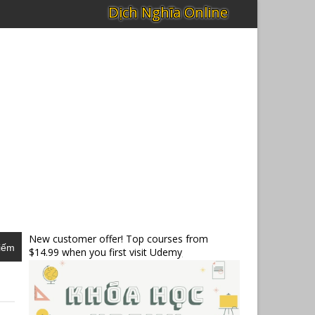
New customer offer! Top courses from
iếm
$14.99 when you first visit Udemy