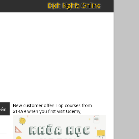
New customer offer! Top courses from
iếm
$14.99 when you first visit Udemy