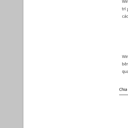
Win
trí
các
Win
bên
qua
Chia