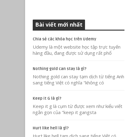
Bài viết mới nhất
Chia sẻ các khóa học trên Udemy
Udemy là một website học tập trực tuyến
hàng đầu, đang được sử dụng rất phổ
Nothing gold can stay là gì?
Nothing gold can stay tạm dịch từ tiếng Anh
sang tiếng Việt có nghĩa "không có
Keep it G là gì?
Keep it g là cụm từ được xem như kiểu viết
ngắn gọn của "keep it gangsta
Hurt like hell là gì?
Hurt like hell tạm dịch sang tiếng Việt có