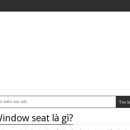
Tìm k
indow seat là gì?