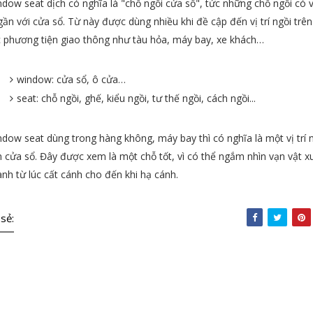
dow seat dịch có nghĩa là "chỗ ngồi cửa sổ", tức những chỗ ngồi có v
 gần với cửa sổ. Từ này được dùng nhiều khi đề cập đến vị trí ngồi trên
 phương tiện giao thông như tàu hỏa, máy bay, xe khách…
window: cửa sổ, ô cửa…
seat: chỗ ngồi, ghế, kiểu ngồi, tư thế ngồi, cách ngồi...
dow seat dùng trong hàng không, máy bay thì có nghĩa là một vị trí 
 cửa sổ. Đây được xem là một chỗ tốt, vì có thể ngắm nhìn vạn vật x
nh từ lúc cất cánh cho đến khi hạ cánh.
 sẻ: