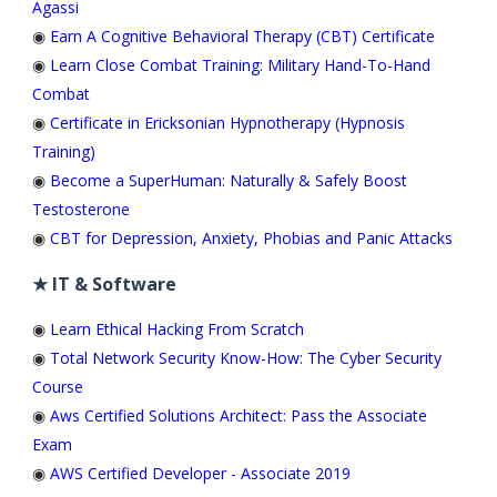
Agassi
◉
Earn A Cognitive Behavioral Therapy (CBT) Certificate
◉
Learn Close Combat Training: Military Hand-To-Hand
Combat
◉
Certificate in Ericksonian Hypnotherapy (Hypnosis
Training)
◉
Become a SuperHuman: Naturally & Safely Boost
Testosterone
◉
CBT for Depression, Anxiety, Phobias and Panic Attacks
★ IT & Software
◉
Learn Ethical Hacking From Scratch
◉
Total Network Security Know-How: The Cyber Security
Course
◉
Aws Certified Solutions Architect: Pass the Associate
Exam
◉
AWS Certified Developer - Associate 2019