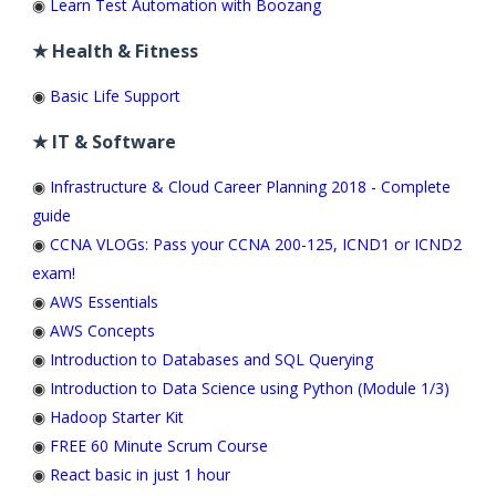
◉
Learn Test Automation with Boozang
★ Health & Fitness
◉
Basic Life Support
★ IT & Software
◉
Infrastructure & Cloud Career Planning 2018 - Complete
guide
◉
CCNA VLOGs: Pass your CCNA 200-125, ICND1 or ICND2
exam!
◉
AWS Essentials
◉
AWS Concepts
◉
Introduction to Databases and SQL Querying
◉
Introduction to Data Science using Python (Module 1/3)
◉
Hadoop Starter Kit
◉
FREE 60 Minute Scrum Course
◉
React basic in just 1 hour