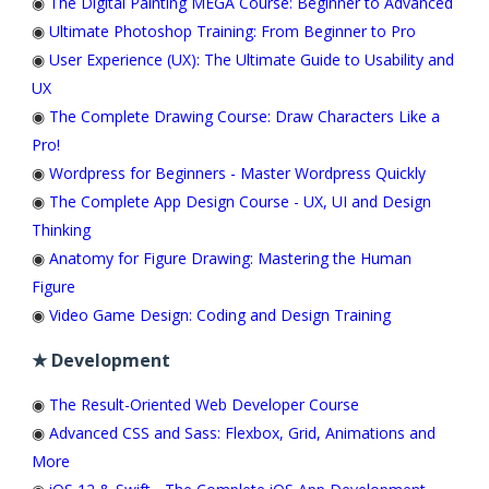
◉
The Digital Painting MEGA Course: Beginner to Advanced
◉
Ultimate Photoshop Training: From Beginner to Pro
◉
User Experience (UX): The Ultimate Guide to Usability and
UX
◉
The Complete Drawing Course: Draw Characters Like a
Pro!
◉
Wordpress for Beginners - Master Wordpress Quickly
◉
The Complete App Design Course - UX, UI and Design
Thinking
◉
Anatomy for Figure Drawing: Mastering the Human
Figure
◉
Video Game Design: Coding and Design Training
★ Development
◉
The Result-Oriented Web Developer Course
◉
Advanced CSS and Sass: Flexbox, Grid, Animations and
More