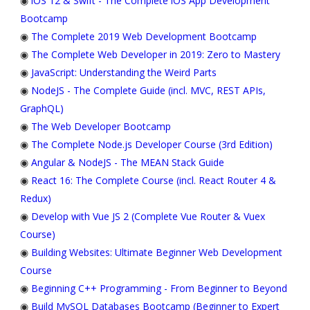
◉
iOS 12 & Swift - The Complete iOS App Development
Bootcamp
◉
The Complete 2019 Web Development Bootcamp
◉
The Complete Web Developer in 2019: Zero to Mastery
◉
JavaScript: Understanding the Weird Parts
◉
NodeJS - The Complete Guide (incl. MVC, REST APIs,
GraphQL)
◉
The Web Developer Bootcamp
◉
The Complete Node.js Developer Course (3rd Edition)
◉
Angular & NodeJS - The MEAN Stack Guide
◉
React 16: The Complete Course (incl. React Router 4 &
Redux)
◉
Develop with Vue JS 2 (Complete Vue Router & Vuex
Course)
◉
Building Websites: Ultimate Beginner Web Development
Course
◉
Beginning C++ Programming - From Beginner to Beyond
◉
Build MySQL Databases Bootcamp (Beginner to Expert