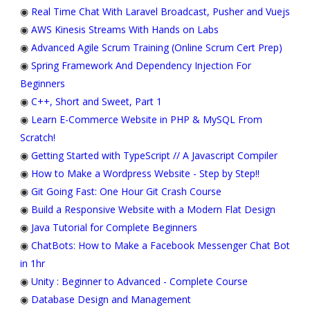
◉
Real Time Chat With Laravel Broadcast, Pusher and Vuejs
◉
AWS Kinesis Streams With Hands on Labs
◉
Advanced Agile Scrum Training (Online Scrum Cert Prep)
◉
Spring Framework And Dependency Injection For
Beginners
◉
C++, Short and Sweet, Part 1
◉
Learn E-Commerce Website in PHP & MySQL From
Scratch!
◉
Getting Started with TypeScript // A Javascript Compiler
◉
How to Make a Wordpress Website - Step by Step!!
◉
Git Going Fast: One Hour Git Crash Course
◉
Build a Responsive Website with a Modern Flat Design
◉
Java Tutorial for Complete Beginners
◉
ChatBots: How to Make a Facebook Messenger Chat Bot
in 1hr
◉
Unity : Beginner to Advanced - Complete Course
◉
Database Design and Management