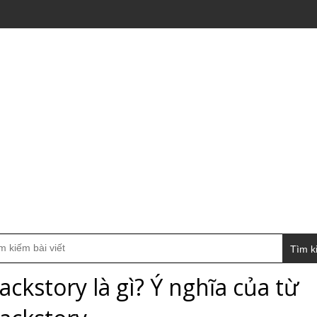
Tìm k
ackstory là gì? Ý nghĩa của từ