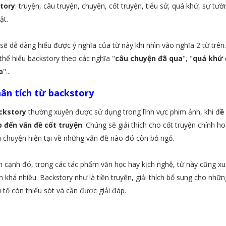
Story
: truyện, câu truyện, chuyện, cốt truyện, tiểu sử, quá khứ, sự tườ
ật.
sẽ dễ dàng hiểu được ý nghĩa của từ này khi nhìn vào nghĩa 2 từ trên
thể hiểu backstory theo các nghĩa "
câu chuyện đã qua
", "
quá khứ 
a
"...
ân tích từ backstory
ckstory
thường xuyên được sử dụng trong lĩnh vực phim ảnh, khi đ
ề
p đến vấn đề cốt truyện
. Chúng sẽ giải thích cho cốt truyện chính h
 chuyện hiện tại về những vấn đề nào đó còn bỏ ngỏ.
 cạnh đó, trong các tác phẩm văn học hay kịch nghệ, từ này cũng xu
n khá nhiều. Backstory như là tiền truyện, giải thích bổ sung cho nhữn
 tố còn thiếu sót và cần được giải đáp.