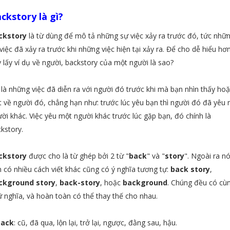
ckstory là gì?
ckstory
là từ dùng để mô tả những sự việc xảy ra trước đó, tức nhữ
việc đã xảy ra trước khi những việc hiện tại xảy ra. Để cho dễ hiểu hơn
 lấy ví dụ về người, backstory của một người là sao?
là những việc đã diễn ra với người đó trước khi mà bạn nhìn thấy ho
t về người đó, chẳng hạn như: trước lúc yêu bạn thì người đó đã yêu
ời khác. Việc yêu một người khác trước lúc gặp bạn, đó chính là
kstory.
ckstory
được cho là từ ghép bởi 2 từ "
back
" và "
story
". Ngoài ra n
 có nhiều cách viết khác cũng có ý nghĩa tương tự:
back story
,
ckground story
,
back-story
, hoặc
background
. Chúng đều có cù
 nghĩa, và hoàn toàn có thể thay thế cho nhau.
Back
: cũ, đã qua, lộn lại, trở lại, ngược, đằng sau, hậu.