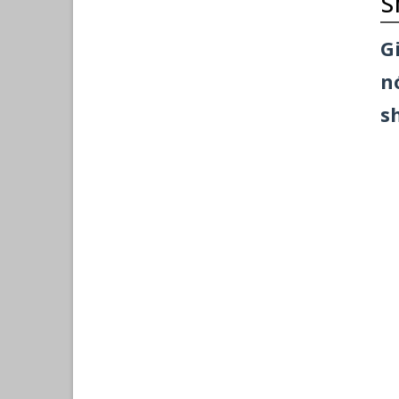
s
G
n
s