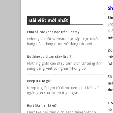
Sh
Sh
Bài viết mới nhất
Sho
ch
Chia sẻ các khóa học trên Udemy
nào
Udemy là một website học tập trực tuyến
hàng đầu, đang được sử dụng rất phổ
Đôi
"
s
Nothing gold can stay là gì?
Nothing gold can stay tạm dịch từ tiếng Anh
"
s
sang tiếng Việt có nghĩa "không có
Số
Keep it G là gì?
mà
Keep it g là cụm từ được xem như kiểu viết
đư
ngắn gọn của "keep it gangsta
+ 
Hurt like hell là gì?
hội
Hurt like hell tạm dịch sang tiếng Việt có