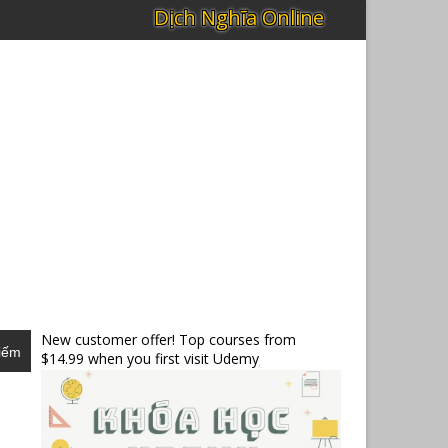
New customer offer! Top courses from
iếm
$14.99 when you first visit Udemy