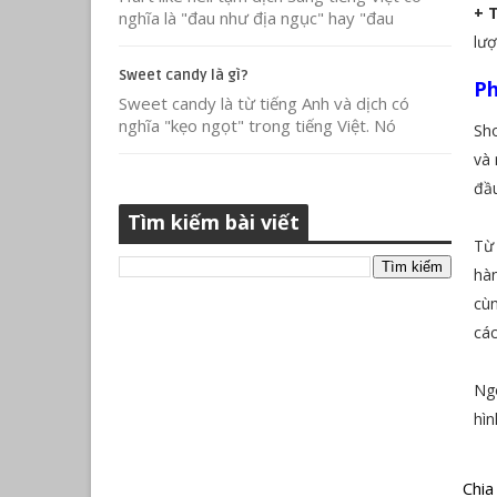
+ 
nghĩa là "đau như địa ngục" hay "đau
lượt
Sweet candy là gì?
Ph
Sweet candy là từ tiếng Anh và dịch có
nghĩa "kẹo ngọt" trong tiếng Việt. Nó
Sh
và 
đầu
Tìm kiếm bài viết
Từ 
hàn
cùn
các
Ngo
hìn
Chia