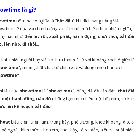
owtime là gì?
owtime
nôm na có nghĩa là "
bắt đầu
" khi dịch sang tiếng Việt.
wtime sẽ dựa vào tình huống và cách nói mà hiểu theo nhiều nghĩa,
ẳng hạn như:
đến lúc rồi, xuất phát, hành động, chơi thôi, bắt đầ
, lên nào, đi thôi
...
 khi, nhiều người hay viết tách ra thành 2 từ với khoảng cách ở giữa l
how time
", nhưng thật chất từ chính xác và dùng nhiều hơn cả là
howtime
".
 nhiều của
showtime
là "
showtimes
", dùng để đề cập đến:
thời đi
 một hành động nào đó
(chẳng hạn như chiếu một bộ phim, vở kịch.
ợc lên kế hoạch bắt đầu
.
Show
: biểu diễn, triễn lãm, trưng bày, phô trương, khoe khoang, dịp, 
, bề ngoài, hình thức, cho xem, cho thấy, tỏ ra, dẫn, hiện ra, xuất hiện.