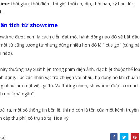
Time
: thời gian, thời điểm, thì giờ, thời cơ, dịp, thời hạn, kỳ hạn, lúc,
...
ân tích từ showtime
owtime được xem là cách diễn đạt một hành động nào đó sẽ bắt đầu
một từ cũng tương tự nhưng dùng nhiều hơn đó là "let's go" (cùng bắ
 nào).
này thường hay xuất hiện trong phim điện ảnh, đặc biệt thuộc thể loạ
h động. Lúc các nhân vật trò chuyện với nhau, họ dùng nó khi chuẩn 
g nhau làm một việc gì đó. Và đương nhiên, showtime được coi như
h nói "khá ngầu".
ài ra, một số thông tin bên lề, thì nó còn là tên của một kênh truyền
h cáp thu phí, có trụ sở tại Hoa Kỳ.
 sẻ: