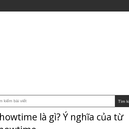
Tìm k
howtime là gì? Ý nghĩa của từ