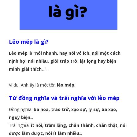
Lẻo mép là gì?
Lẻo mép
là "
nói nhanh, hay nói vô ích, nói một cách
nịnh bợ, nói nhiều, giỏi tráo trở, lật lọng hay biện
minh giải thích.
..".
Ví dụ: Anh ấy là một tên
lẻo mép
.
Từ đồng nghĩa và trái nghĩa với lẻo mép
Đồng nghĩa:
ba hoa, tráo trở, xạo sự, lý sự, ba xạo,
ngụy biện
...
Trái nghĩa:
ít nói, trầm lặng, chân thành, chân thật, nói
được làm được, nói ít làm nhiều
...