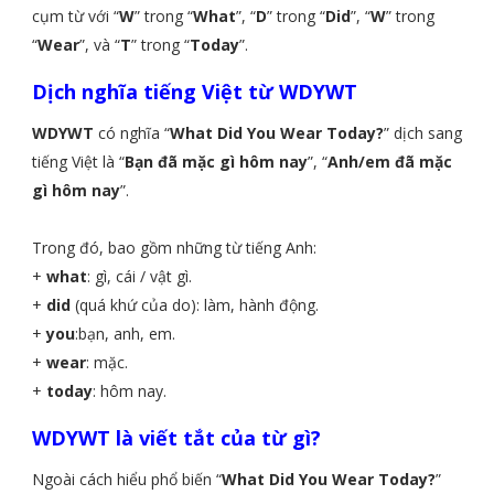
cụm từ với “
W
” trong “
What
”, “
D
” trong “
Did
”, “
W
” trong
“
Wear
”, và “
T
” trong “
Today
”.
Dịch nghĩa tiếng Việt từ WDYWT
WDYWT
có nghĩa “
What Did You Wear Today?
” dịch sang
tiếng Việt là “
Bạn đã mặc gì hôm nay
”, “
Anh/em đã mặc
gì hôm nay
”.
Trong đó, bao gồm những từ tiếng Anh:
+
what
: gì, cái / vật gì.
+
did
(quá khứ của do): làm, hành động.
+
you
:bạn, anh, em.
+
wear
: mặc.
+
today
: hôm nay.
WDYWT là viết tắt của từ gì?
Ngoài cách hiểu phổ biến “
What Did You Wear Today?
”