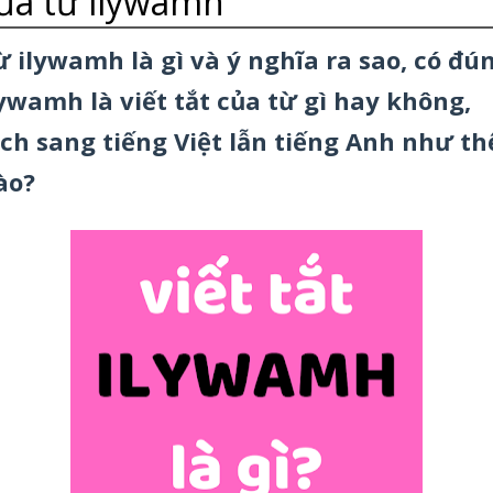
ủa từ ilywamh
ừ ilywamh là gì và ý nghĩa ra sao, có đú
lywamh là viết tắt của từ gì hay không,
ịch sang tiếng Việt lẫn tiếng Anh như th
ào?