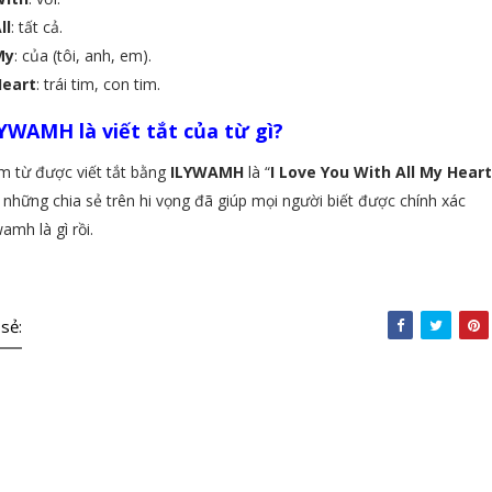
ll
: tất cả.
My
: của (tôi, anh, em).
Heart
: trái tim, con tim.
YWAMH là viết tắt của từ gì?
m từ được viết tắt bằng
ILYWAMH
là “
I Love You With All My Hear
 những chia sẻ trên hi vọng đã giúp mọi người biết được chính xác
wamh là gì rồi.
 sẻ: