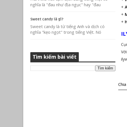
nghĩa là "đau như địa ngục" hay "đau
+
A
+
Sweet candy là gì?
+
Sweet candy là từ tiếng Anh và dịch có
nghĩa "kẹo ngọt" trong tiếng Việt. Nó
IL
Cụ
Với
Tìm kiếm bài viết
ily
Chia