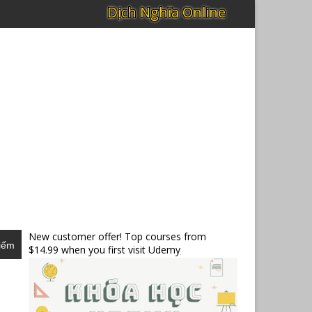
New customer offer! Top courses from
iếm
$14.99 when you first visit Udemy