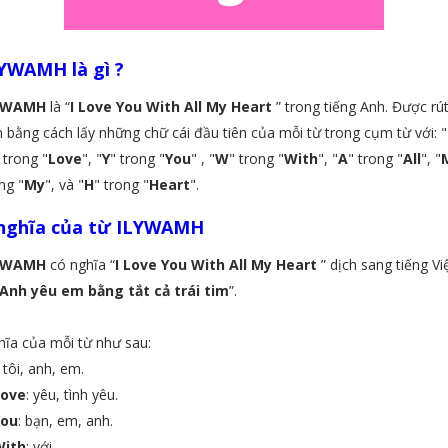
YWAMH là gì ?
YWAMH
là “
I Love You With All My Heart
” trong tiếng Anh. Được rú
 bằng cách lấy những chữ cái đầu tiên của mỗi từ trong cụm từ với: "
 trong "
Love
", "
Y
" trong "
You
" , "
W
" trong "
With
", "
A
" trong "
All
", "
ng "
My
", và "
H
" trong "
Heart
".
nghĩa của từ ILYWAMH
YWAMH
có nghĩa “
I Love You With All My Heart
” dịch sang tiếng Vi
Anh yêu em bằng tắt cả trái tim
”.
ĩa của mỗi từ như sau:
: tôi, anh, em.
Love
: yêu, tình yêu.
You
: bạn, em, anh.
With
: với.