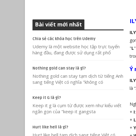
IL
Bài viết mới nhất
IL
Chia sẻ các khóa học trên Udemy
gọn
Udemy là một website học tập trực tuyến
"
L
"
hàng đầu, đang được sử dụng rất phổ
tro
Ý 
Nothing gold can stay là gì?
Nothing gold can stay tạm dịch từ tiếng Anh
IL
sang tiếng Việt có nghĩa "không có
là “
Keep it G là gì?
Ngh
Keep it g là cụm từ được xem như kiểu viết
ngắn gọn của "keep it gangsta
+
I
+
Hurt like hell là gì?
+
Hurt like hell tạm dịch sang tiếng Việt có
+