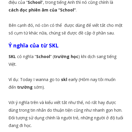
điệu của “
School
”, trong tiếng Anh thì nó cũng chính là
cách đọc phiên âm của “School”
.
Bên cạnh đó, nó còn có thể được dùng để viết tắt cho một
số cụm từ khác nữa, chúng sẽ được đề cập ở phần sau.
Ý nghĩa của từ SKL
SKL
có nghĩa “
School
” (
trường học
) khi dịch sang tiếng
Việt.
Ví dụ: Today I wanna go to
skl
early (Hôm nay tôi muốn
đến
trường
sớm).
Với ý nghĩa trên và kiểu viết tắt như thế, nó rất hay được
dùng trong tin nhắn do thuận tiện cũng như nhanh gọn hơn.
Đối tượng sử dụng chính là người trẻ, những người ở độ tuổi
đang đi học.