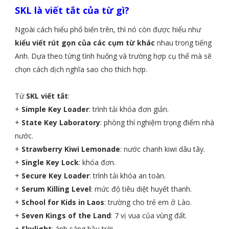
SKL là viết tắt của từ gì?
Ngoài cách hiểu phổ biến trên, thì nó còn được hiểu như
kiểu viết rút gọn của các cụm từ khác
nhau trong tiếng
Anh. Dựa theo từng tình huống và trường hợp cụ thể mà sẽ
chọn cách dịch nghĩa sao cho thích hợp.
Từ
SKL viết tắt
:
+
Simple Key Loader
: trình tải khóa đơn giản.
+
State Key Laboratory
: phòng thí nghiệm trọng điểm nhà
nước.
+
Strawberry Kiwi Lemonade
: nước chanh kiwi dâu tây.
+
Single Key Lock
: khóa đơn.
+
Secure Key Loader
: trình tải khóa an toàn.
+
Serum Killing Level
: mức độ tiêu diệt huyết thanh.
+
School for Kids in Laos
: trường cho trẻ em ở Lào.
+
Seven Kings of the Land
: 7 vị vua của vùng đất.
+
Skylight
: ánh sáng bầu trời.