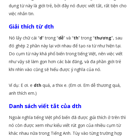
dụng từ này là giới trẻ, bởi đây nó được viết tắt, rất tiện cho
việc nhắn tin.
Giải thích từ dth
Nó lấy chữ cái “
d
” trong “
dễ
” và “
th
” trong “
thương
”, sau
đó ghép 2 phần này lại với nhau để tạo ra từ như hiện tại.
Do cụm từ này khá phổ biến trong tiếng Việt, nên việc viết
như vậy sẽ làm gọn hơn các bài đăng, và đa phần giới trẻ
khi nhìn vào cũng sẽ hiểu được ý nghĩa của nó.
Ví dụ: E ơi. e
dth
quá, a thix e. (Em ơi. Em dễ thương quá,
anh thích em.)
Danh sách viết tắt của dth
Ngoài nghĩa tiếng Việt phổ biến đã được giải thích ở trên thì
nó còn được xem như kiểu viết rút gọn của nhiều cụm từ
khác nhau nữa trong Tiếng Anh. Tùy vào từng trường hợp