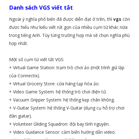
Danh sách VGS viết tắt
Ngoài ý nghĩa phổ biến đã được diễn đạt ở trên, thì
vgs
còn
được hiểu như kiểu viết rút gọn của nhiều cụm từ khác nữa
trong tiếng Anh. Tùy từng trường hợp mà sẽ chọn nghĩa phù
hợp nhất.
Một số cụm từ viết tắt VGS:
+ Virtual Game Station: trạm trò chơi ảo (một trình giả lập
của Connectix).
+ Virtual Grocery Store: cửa hàng tạp hóa ảo.
+ Video Game System: hệ thống trò chơi điện tử.
+ Vacuum Gripper System: hệ thống kẹp chân không.
+ V-Guitar System: hệ thống V-Guitar (dụng cụ hỗ trợ chơi
đàn guitar).
+ Volunteer Gliding Squadron: đội bay tình nguyện.
+ Video Guidance Sensor: cảm biến hướng dẫn video.