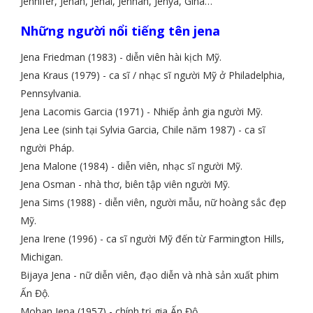
Jennifer, Jenah, Jenal, Jennah, Jenya, Gina…
Những người nổi tiếng tên jena
Jena Friedman (1983) - diễn viên hài kịch Mỹ.
Jena Kraus (1979) - ca sĩ / nhạc sĩ người Mỹ ở Philadelphia,
Pennsylvania.
Jena Lacomis Garcia (1971) - Nhiếp ảnh gia người Mỹ.
Jena Lee (sinh tại Sylvia Garcia, Chile năm 1987) - ca sĩ
người Pháp.
Jena Malone (1984) - diễn viên, nhạc sĩ người Mỹ.
Jena Osman - nhà thơ, biên tập viên người Mỹ.
Jena Sims (1988) - diễn viên, người mẫu, nữ hoàng sắc đẹp
Mỹ.
Jena Irene (1996) - ca sĩ người Mỹ đến từ Farmington Hills,
Michigan.
Bijaya Jena - nữ diễn viên, đạo diễn và nhà sản xuất phim
Ấn Độ.
Mohan Jena (1957) - chính trị gia Ấn Độ.