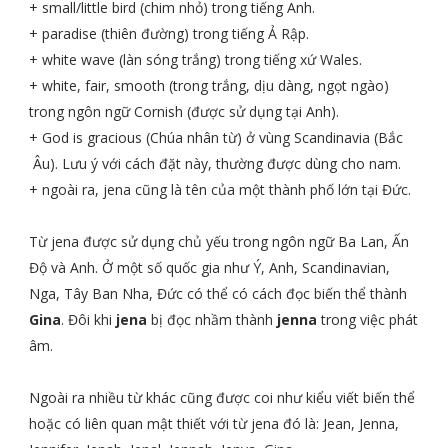
+ small/little bird (chim nhỏ) trong tiếng Anh.
+ paradise (thiên đường) trong tiếng Ả Rập.
+ white wave (làn sóng trắng) trong tiếng xứ Wales.
+ white, fair, smooth (trong trắng, dịu dàng, ngọt ngào)
trong ngôn ngữ Cornish (được sử dụng tại Anh).
+ God is gracious (Chúa nhân từ) ở vùng Scandinavia (Bắc
Âu). Lưu ý với cách đặt này, thường được dùng cho nam.
+ ngoài ra, jena cũng là tên của một thành phố lớn tại Đức.
Từ jena được sử dụng chủ yếu trong ngôn ngữ Ba Lan, Ấn
Độ và Anh. Ở một số quốc gia như Ý, Anh, Scandinavian,
Nga, Tây Ban Nha, Đức có thể có cách đọc biến thể thành
Gina
. Đôi khi
jena
bị đọc nhầm thành
jenna
trong việc phát
âm.
Ngoài ra nhiều từ khác cũng được coi như kiểu viết biến thể
hoặc có liên quan mật thiết với từ jena đó là: Jean, Jenna,