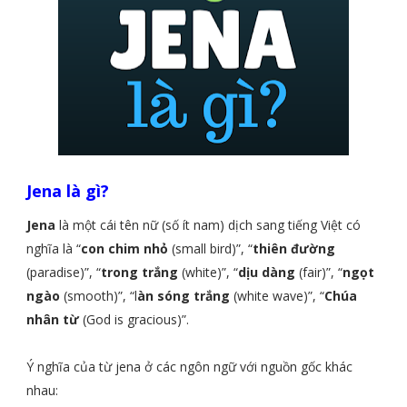
Jena là gì?
Jena
là một cái tên nữ (số ít nam) dịch sang tiếng Việt có
nghĩa là “
con chim nhỏ
(small bird)”, “
thiên đường
(paradise)”, “
trong trắng
(white)”, “
dịu dàng
(fair)”, “
ngọt
ngào
(smooth)”, “l
àn sóng trắng
(white wave)”, “
Chúa
nhân từ
(God is gracious)”.
Ý nghĩa của từ jena ở các ngôn ngữ với nguồn gốc khác
nhau: