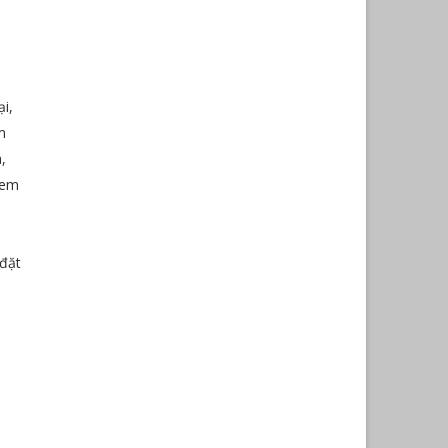
i,
m
,
xem
 đặt
à