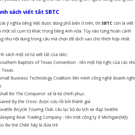
nh sách viết tắt SBTC
ài ý nghĩa tiếng Việt được dùng phổ biến ở trên, thì
SBTC
còn là viết 
 một số cụm từ khác trong tiếng Anh nữa. Tùy vào từng hoàn cảnh
g như nội dung trong câu mà chọn để dịch sao cho thích hợp nhất.
h sách một số từ viết tắt của sbtc:
outhern Baptists of Texas Convention - tên một hội nghị của các nh
 Texas.
mall Business Technology Coalition: liên minh công nghệ doanh ngh
.
hall Be The Conqueror: sẽ là kẻ chinh phục.
aved By the Cross: được cứu rỗi bởi thánh giá.
eattle Bicycle Touring Club: câu lạc bộ du lịch xe đạp Seattle.
leeping Bear Trading Company - tên một công ty ở Michigan(Mỹ).
o Be the Child: hãy là đứa trẻ