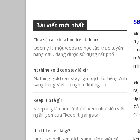
SB
Bài viết mới nhất
SB
Chia sẻ các khóa học trên Udemy
đội
Udemy là một website học tập trực tuyến
str
hàng đầu, đang được sử dụng rất phổ
một
mìn
Nothing gold can stay là gì?
Nothing gold can stay tạm dịch từ tiếng Anh
SB
sang tiếng Việt có nghĩa "không có
ra,
dịc
Keep it G là gì?
Cả
Keep it g là cụm từ được xem như kiểu viết
ngắn gọn của "keep it gangsta
Cả
Hiệ
Hurt like hell là gì?
Hurt like hell tạm dịch sang tiếng Việt có
kên