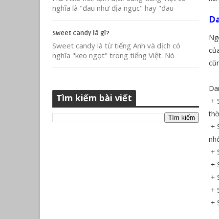
nghĩa là "đau như địa ngục" hay "đau
Da
Sweet candy là gì?
Ngo
Sweet candy là từ tiếng Anh và dịch có
của
nghĩa "kẹo ngọt" trong tiếng Việt. Nó
cũn
Dan
Tìm kiếm bài viết
+ S
thờ
+ S
nhỏ
+ S
+ S
+ S
+ S
+ S