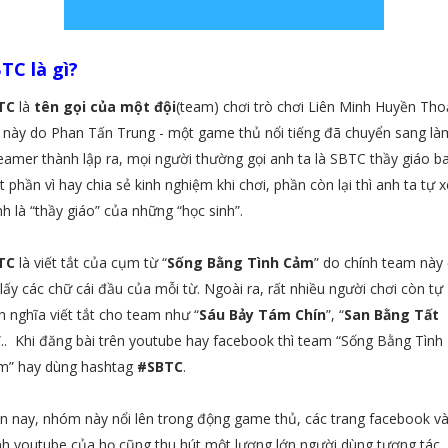
TC là gì?
TC
là
tên gọi của một đội
(team) chơi trò chơi Liên Minh Huyền Thoạ
 này do Phan Tấn Trung - một game thủ nổi tiếng đã chuyển sang là
eamer thành lập ra, mọi người thường gọi anh ta là SBTC thầy giáo ba
 phần vì hay chia sẻ kinh nghiệm khi chơi, phần còn lại thì anh ta tự 
h là “thầy giáo” của những “học sinh”.
TC
là viết tắt của cụm từ “
Sống Bằng Tình Cảm
” do chính team này
 lấy các chữ cái đầu của mỗi từ. Ngoài ra, rất nhiều người chơi còn tự
h nghĩa viết tắt cho team như “
Sáu Bảy Tám Chín
”, “
San Bằng Tất
”.. Khi đăng bài trên youtube hay facebook thì team “Sống Bằng Tình
m” hay dùng hashtag
#SBTC
.
n nay, nhóm này nổi lên trong động game thủ, các trang facebook v
h youtube của họ cũng thu hút một lượng lớn người dùng tương tác.