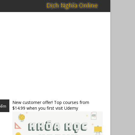
New customer offer! Top courses from
iếm
$14.99 when you first visit Udemy