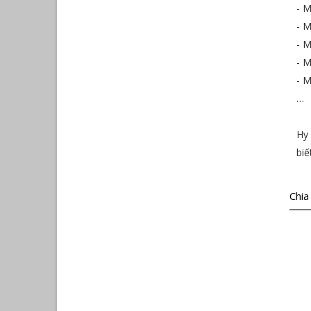
- M
- M
- M
- M
- M
…
Hy 
biế
Chia