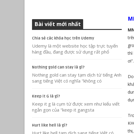
MN
Bài viết mới nhất
M
trê
Chia sẻ các khóa học trên Udemy
gro
Udemy là một website học tập trực tuyến
hàng đầu, đang được sử dụng rất phổ
thì
ơi”.
Nothing gold can stay là gì?
Nothing gold can stay tạm dịch từ tiếng Anh
Do 
sang tiếng Việt có nghĩa "không có
khá
dun
Keep it G là gì?
dụn
Keep it g là cụm từ được xem như kiểu viết
ngắn gọn của "keep it gangsta
Tro
KHÔ
Hurt like hell là gì?
thi
Hurt like hell tạm dịch sang tiếng Việt có