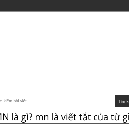
Tìm k
N là gì? mn là viết tắt của từ g