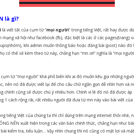
 là gì?
N
là viết tắt của cụm từ “
mọi người
” trong tiếng Việt, rất hay được d
n mạng xã hội như facebook (fb), đặc biệt là các ở các pages(trang) v
ups(nhóm), khi admin muốn thông báo hoặc đăng bài (post) nào đó 
 họ có thể sẽ kèm theo từ này, chẳng hạn “mn ơi!” nghĩa là “mọi người
cụm từ “mọi người” khá phổ biến khi ai đó muốn kêu gọi những ngườ
c, nên nó đã được viết lại để cho câu chữ ngắn gọn dễ nhìn hơn và n
g chính cũng sẽ được chú ý nhiều hơn. Chính vì lẽ đó nó đã được áp
g 1 cách rộng rãi, rất nhiều người đã đưa từ mn này vào bài viết của 
ng tiếng Việt của chúng ta thì chỉ dùng trên mạng internet thôi nhé, 
NG NÊN xuất hiện trong các văn bản chính thức, chẳng hạn như: bài
, bài kiểm tra, tiểu luận… Vậy nhìn chung thì nó cũng có mặt lợi và mặ