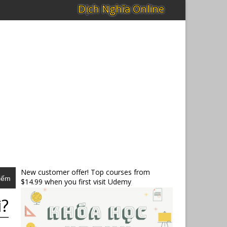
New customer offer! Top courses from
iếm
$14.99 when you first visit Udemy
ì?