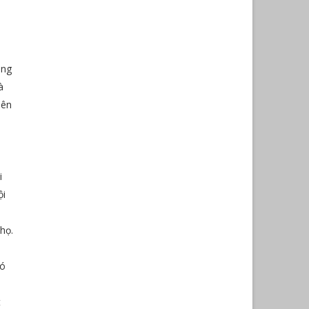
ùng
à
lên
i
ội
họ.
nó
t