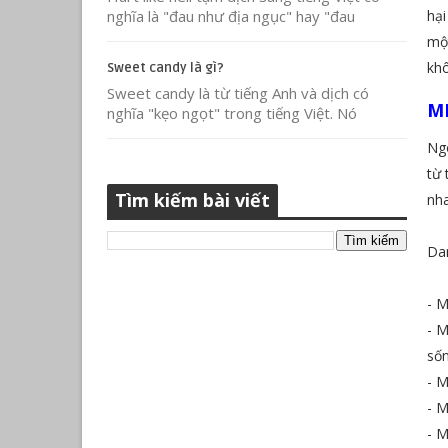
nghĩa là "đau như địa ngục" hay "đau
hại
một
khô
Sweet candy là gì?
Sweet candy là từ tiếng Anh và dịch có
MN
nghĩa "kẹo ngọt" trong tiếng Việt. Nó
Ngo
từ 
Tìm kiếm bài viết
nh
Dan
- M
- M
sốn
- M
- M
- 