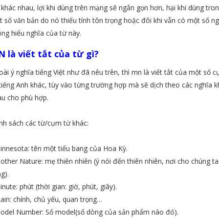
 khác nhau, lợi khi dùng trên mạng sẽ ngắn gọn hơn, hại khi dùng tro
 số văn bản do nó thiếu tính tôn trọng hoặc đôi khi vẫn có một số n
ng hiểu nghĩa của từ này.
 là viết tắt của từ gì?
ài ý nghĩa tiếng Việt như đã nêu trên, thì mn là viết tắt của một số 
tiếng Anh khác, tùy vào từng trường hợp mà sẽ dịch theo các nghĩa k
au cho phù hợp.
h sách các từ/cụm từ khác:
innesota: tên một tiểu bang của Hoa Kỳ.
other Nature: mẹ thiên nhiên (ý nói đến thiên nhiên, nơi cho chúng ta
g).
inute: phút (thời gian: giờ, phút, giây).
ain: chính, chủ yếu, quan trọng…
Model Number: Số model(số dòng của sản phẩm nào đó).